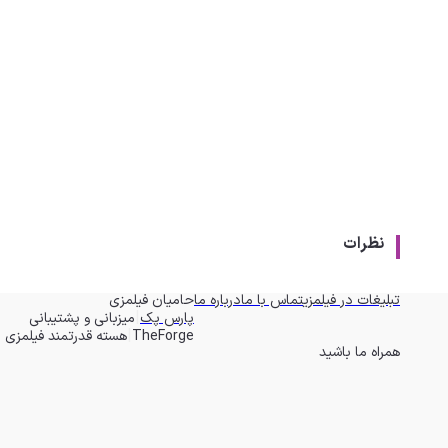
نظرات
تبلیغات در فیلمزی
تماس با ما
درباره ما
حامیان فیلمزی
|
پارس پک
میزبانی و پشتیبانی
|
TheForge
هسته قدرتمند فیلمزی
همراه ما باشید