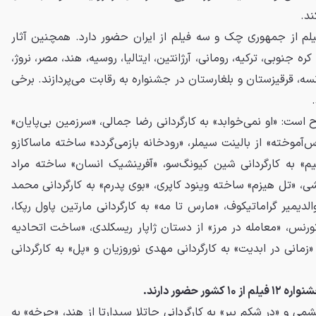
ند.
یلم از جمهوری چک و سه فیلم از ایران حضور دارد. همچنین آثار
ه جنوبی، ترکیه، رومانی، آرژانتین، ایتالیا، روسیه، هند، مصر، نروژ،
ه، قرقیزستان و بلغارستان در جشنواره به رقابت می‌پردازند. برخی
است: «او نمی‌خوابد» به کارگردانی رضا جمالی، «سرزمین بی‌پایان»
موخته» از بالینت سیملر، «رودخانه بازمی‌گردد» ساخته ماساکازو
نیم» به کارگردانی شین کیونگ‌سو، «آفرینشیک انسان» ساخته مراد
میشی، «تل هیزم» ساخته وینود کاپری، «بوی پدرم» به کارگردانی محمد
دیمیر گراماتیکوف، «مارس تا مه» به کارگردانی مارتین پاول رپکا،
ورنس، «معامله در مرز» از دستان ژاپار ریسکلدی، «ساخت اتحادیه
زمانی در ابدیت» به کارگردانی مهدی نوروزیان و «پل» به کارگردانی
ر حضور دارند.
کشمی و «در شکم ببر» به کارگردانی جاتلا سیدارتا از هند، «چرخه» به