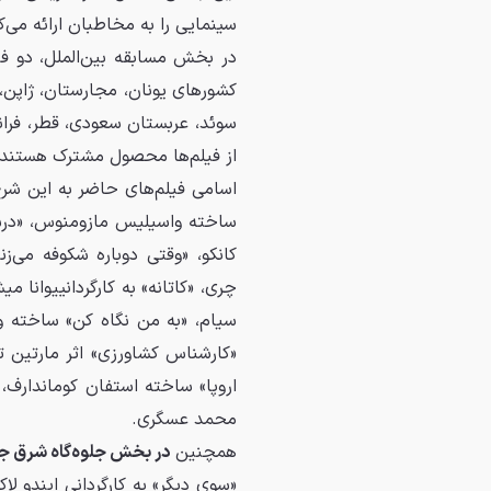
سینمایی را به مخاطبان ارائه می‌ک
در بخش مسابقه بین‌الملل، دو ف
کشورهای یونان، مجارستان، ژاپن، کر
سوئد، عربستان سعودی، قطر، فرانس
از فیلم‌ها محصول مشترک هستند.
اسامی فیلم‌های حاضر به این شرح 
ساخته واسیلیس مازومنوس، «درس‌آ
کانکو، «وقتی دوباره شکوفه می‌ز
چری، «کاتانه» به کارگردانییوانا 
سیام، «به من نگاه کن» ساخته وال
«کارشناس کشاورزی» اثر مارتین ت
اروپا» ساخته استفان کوماندارف، «
محمد عسگری.
همچنین
در بخش جلوه‌گاه شرق جشنواره ۱۲ فیلم از ۱۰ کشو
«سوی دیگر» به کارگردانی ایندو لا