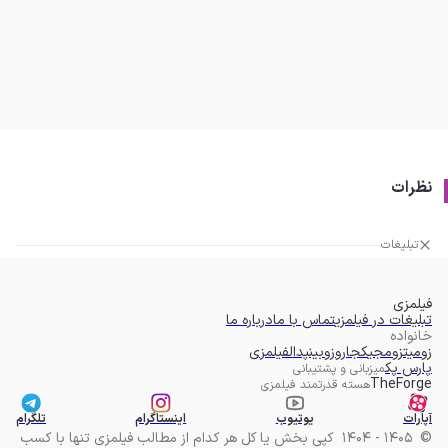
نظرات
تبلیغات
فیلمزی
تبلیغات در فیلمزی
تماس با ما
درباره ما
خانواده
زومیت
زومجی
کجارو
زوبین
پدال
فیلمزی
پارس پک
میزبانی و پشتیبانی
TheForge
هسته قدرتمند فیلمزی
آپارات
یوتیوب
اینستاگرام
تلگرام
©
1405 - 1404
کپی بخش یا کل هر کدام از مطالب فیلمزی تنها با کسب