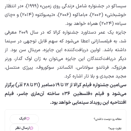
سیساکو در جشنواره شامل «زندگی روی زمین» (۱۹۹۹)، «در انتظار
خوشبختی» (۲۰۰۲)، «باماکو» (۲۰۰۶)، «تیمبوکتو» (۲۰۱۴) و «چای
سیاه» (۲۰۲۴) همراه خواهد بود.
جایزه یک عمر دستاورد جشنواره کرالا که در سال ۲۰۰۹ معرفی
شد، به فیلمسازانی اعطا می‌شود که سهم قابل توجهی در سینما
داشته باشد. اولین دریافت‌کننده این جایزه، مرینال سن بود. از
دیگر دریافت‌کنندگان این جایزه می‌توان به ژان لوک گدار، ورنر
هرتزوگ، فرناندو سولاناس، الکساندر سوکوروف، ییرژی منتسل،
مجید مجیدی و بلا تار اشاره کرد.
سی‌امین جشنواره فیلم کرالا از ۱۲ تا ۱۹ دسامبر (۲۱ تا ۲۸ آذر) برگزار
می‌شود و فیلم «فلسطین ۳۶» ساخته آن‌ماری جاسر، فیلم
افتتاحیه این رویداد سینمایی خواهد بود.
لایک
مقاله رو دوست داشتی؟
ارسال نظر
نظرت چیه؟