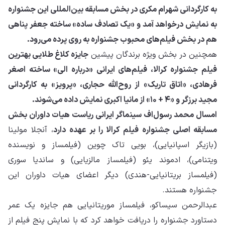
به کارگردانی شهرام مکری در بخش مسابقه بین‌المللی این جشنواره
به نمایش درخواهد آمد و «یک تصادف ساده» ساخته جعفر پناهی
هم در بخش فیلم‌های محبوب جشنواره به روی پرده می‌رود.
همچنین در بخش ویژه‌ برندگان پیشین
جایزه کلاغ طلایی بهترین
فیلم جشنواره کرالا، فیلم‌های ایرانی «درباره الی» ساخته اصغر
فرهادی، «اتاق تاریک» از روح‌الله حجاری، «پرویز» به کارگردانی
مجید برزگر و «۴ + ۱۰» از مانیا اکبری نمایش داده می‌شوند.
امسال محمد رسول‌اف سینماگر ایرانی ریاست هیات داوران بخش
مسابقه اصلی جشنواره فیلم کرالا را بر عهده دارد
، آنجلا مولینا
(بازیگر اسپانیایی)، بویی تاک چوین (فیلمساز و نویسنده
ویتنامی)، ادموند یئو (فیلمساز مالزیایی) و ساندیا سوری
(فیلمساز بریتانیایی-هندی) دیگر اعضای هیات داوران این
جشنواره هستند.
عبدالرحمن سیساکو، فیلمساز موریتانیایی هم جایزه یک عمر
دستاورد جشنواره را دریافت خواهد کرد که با نمایش پنج فیلم از