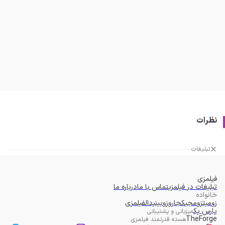
نظرات
تبلیغات
فیلمزی
تبلیغات در فیلمزی
تماس با ما
درباره ما
خانواده
زومیت
زومجی
کجارو
زوبین
پدال
فیلمزی
پارس پک
میزبانی و پشتیبانی
TheForge
هسته قدرتمند فیلمزی