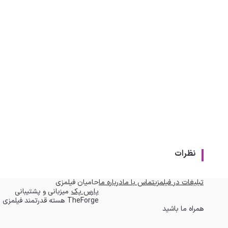
نظرات
تبلیغات در فیلمزی
تماس با ما
درباره ما
حامیان فیلمزی
|
پارس پک
میزبانی و پشتیبانی
|
TheForge
هسته قدرتمند فیلمزی
همراه ما باشید