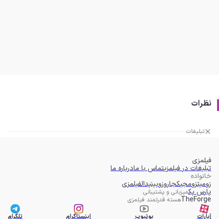
نظرات
تبلیغات
فیلمزی
تبلیغات در فیلمزی
تماس با ما
درباره ما
خانواده
زومیت
زومجی
کجارو
زوبین
پدال
فیلمزی
پارس پک
میزبانی و پشتیبانی
TheForge
هسته قدرتمند فیلمزی
آپارات
یوتیوب
اینستاگرام
تلگرام