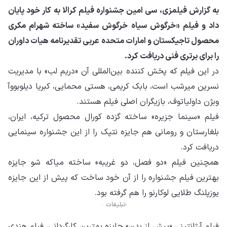
به گزارش فیلمزی، سی امین جشنواره فیلم کرالا به کار خود پایان
داد و فیلم «خرگوش سیاه خرگوش سفید» ساخته شهرام مکری
محصول تاجیکستان و امارات متحده عربی تقدیرنامه هیات داوران
را برای برتری فنی دریافت کرد.
در این فیلم که پخش کننده بین‌المللی آن «دریم لب» با مدیریت
نسرین میرشب است، بابک کریمی، هستی محمایی، کبریا دیلوبووآ
وبژن داولیاتوف، بازیگران اصلی فیلم هستند.
فیلم «سینما جزیره» ساخته گزده کورال محصول ترکیه، ایران،
بلغارستان و رومانی هم جایزه نتپک را از این جشنواره سینمایی
دریافت کرد.
همچنین فیلم «دو فصل، دو غریبه» ساخته میاکه شو جایزه
بهترین فیلم جشنواره را از آن خود ساخت که پیش از این جایزه
یوزپلنگ طلایی لوکارنو را هم گرفته بود.
تبلیغات
فیلم آرژانتینی «پیش از بدن» جایزه بهترین کارگردانی، فیلم هندی