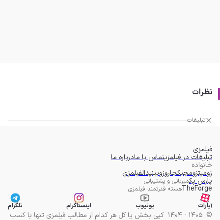
نظرات
تبلیغات
فیلمزی
تبلیغات در فیلمزی
تماس با ما
درباره ما
خانواده
زومیت
زومجی
کجارو
زوبین
پدال
فیلمزی
پارس پک
میزبانی و پشتیبانی
TheForge
هسته قدرتمند فیلمزی
آپارات
یوتیوب
اینستاگرام
تلگرام
©
1405 - 1404
کپی بخش یا کل هر کدام از مطالب فیلمزی تنها با کسب