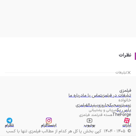
نظرات
تبلیغات
فیلمزی
تبلیغات در فیلمزی
تماس با ما
درباره ما
خانواده
زومیت
زومجی
کجارو
زوبین
پدال
فیلمزی
پارس پک
میزبانی و پشتیبانی
TheForge
هسته قدرتمند فیلمزی
آپارات
یوتیوب
اینستاگرام
تلگرام
©
1405 - 1404
کپی بخش یا کل هر کدام از مطالب فیلمزی تنها با کسب