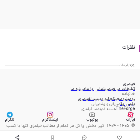
نظرات
تبلیغات
فیلمزی
تبلیغات در فیلمزی
تماس با ما
درباره ما
خانواده
زومیت
زومجی
کجارو
زوبین
پدال
فیلمزی
پارس پک
میزبانی و پشتیبانی
TheForge
هسته قدرتمند فیلمزی
آپارات
یوتیوب
اینستاگرام
تلگرام
©
1405 - 1404
کپی بخش یا کل هر کدام از مطالب فیلمزی تنها با کسب
مجوز مکتوب امکان پذیر است.