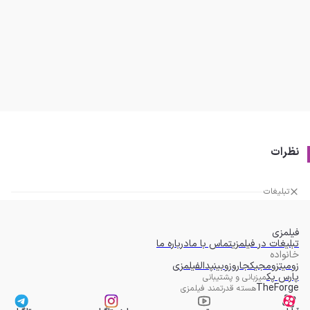
نظرات
تبلیغات
فیلمزی
تبلیغات در فیلمزی
تماس با ما
درباره ما
خانواده
زومیت
زومجی
کجارو
زوبین
پدال
فیلمزی
پارس پک
میزبانی و پشتیبانی
TheForge
هسته قدرتمند فیلمزی