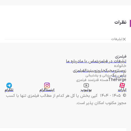
نظرات
تبلیغات
فیلمزی
تبلیغات در فیلمزی
تماس با ما
درباره ما
خانواده
زومیت
زومجی
کجارو
زوبین
پدال
فیلمزی
پارس پک
میزبانی و پشتیبانی
TheForge
هسته قدرتمند فیلمزی
آپارات
یوتیوب
اینستاگرام
تلگرام
©
1405 - 1404
کپی بخش یا کل هر کدام از مطالب فیلمزی تنها با کسب
مجوز مکتوب امکان پذیر است.