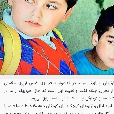
گردان و بازیگر سینما در گفت‌وگو با فیلمزی، ضمن آرزوی سلامتی
 از بحران جنگ گفت: واقعیت این است که حال هیج‌یک از ما در
صه از دوپارگی ایجاد شده در جامعه رنج می‌برم.
یلم «پاتال و آرزوهای کوچک» برای کودکان دهه ۶۰
خاطره ساخت، با
ها آثار والت دیزنی را ببینیم گفت: در طول تاریخ سینما به‌خصوص