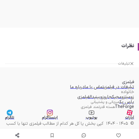
نظرات
تبلیغات
فیلمزی
تبلیغات در فیلمزی
تماس با ما
درباره ما
خانواده
زومیت
زومجی
کجارو
زوبین
پدال
فیلمزی
پارس پک
میزبانی و پشتیبانی
TheForge
هسته قدرتمند فیلمزی
آپارات
یوتیوب
اینستاگرام
تلگرام
©
1405 - 1404
کپی بخش یا کل هر کدام از مطالب فیلمزی تنها با کسب
مجوز مکتوب امکان پذیر است.