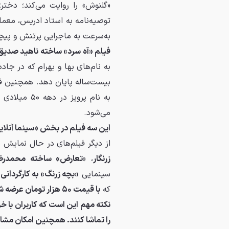
«گلنوش» را روایت می‌کند؛ دختر
توصیه‌نامه به استاد ادریس، معما
به‌سرعت به ماجرایی پرتنش و پیچ
فیلم «آه سرد» ساخته ناهید صدیق
به نام‌های بها و بهرام که در جا
بیست‌ساله پایان دهد. همچنین ف
به نام پروی
می‌شود.
این سه فیلم در بخش «سینما آنلاین» با قیمت ۱۰۰ هزار تومان در دسترس
از دیگر فیلم‌های در حال نمایش د
زرنگار
، «
تعارض» ساخته محمدرض
سینمایی
«بچه زرنگ» به کارگردا
که
با قیمت ۵۰ هزار تومان عرضه شده‌اند.
نکته مهم این است که کاربران با خ
را تماشا کنند. همچنین امکان مش