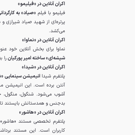
اکران آنلاین در «فیلیمو»
فیلیمو با فیلم
«صیاد» به کارگردان
پرتره‌ای از شهید صیاد شیرازی و 
می‌کشد.
اکران آنلاین در «نماوا»
نماوا برای بخش آنلاین خود عنو
شیشه‌ای» ساخته امیر پورکیان
را ب
اکران آنلاین در «شیدا»
پلتفرم شیدا
انیمیشن سینمایی «شن
آنتن برده است. این انیمیشن ما
آشوب می‌شود. شنگول، منگول، حب
بدجنس و همدستانش بایستند تا آر
اکران آنلاین در «هاشور»
پلتفرم تخصصی مستند «هاشور» ا
کاربران است. این مستند برداشت