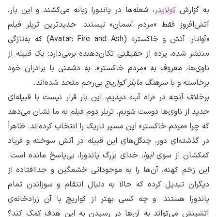
به گزارش
کولایدر
، شعله‌ها در پاندورا زبانه می‌کشند و این بار،
آتش‌افروز فقط «مردم آسمان» نیستند. جدیدترین تریلر فیلم
«آواتار: آتش و خاکستر» (Avatar: Fire and Ash) که به‌تازگی
منتشر شده، پرده از حقیقتی تکان‌دهنده برمی‌دارد: یک قبیله از
ناوی‌ها، معروف به «مردم خاکستر»، به دشمنی با برادران خود
برخاسته و با
سرهنگ مایلز کواریچ
بی‌رحم متحد شده‌اند.
برخلاف آنچه در «راه آب» دیدیم، این بار قرار نیست با قبیله‌ای
جدید از ناوی‌ها دوست شویم. تریلر دوم فیلم به ما نشان می‌دهد
که چرا «مردم خاکستر» این مسیر تاریک را انتخاب کرده‌اند. ظاهراً
در گذشته‌ای دور، جنگل‌های این قبیله در آتش سوخته و فریاد
کمکشان از سوی
ایوا
، خدای بزرگ پاندورا، بی‌پاسخ مانده است.
این زخم کهنه، آن‌ها را به موجوداتی خشمگین و جداافتاده از
دیگران تبدیل کرده که حالا به دنبال انتقام و سوزاندن تمام
پاندورا هستند. و چه کسی بهتر از کواریچ با آن زرادخانه‌ی
آتشینش می‌تواند به آن‌ها در رسیدن به این هدف کمک کند؟