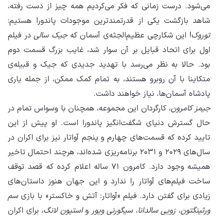
می‌شود. درست زمانی که فکر می‌کردیم همه چیز از دست رفته،
شاهد بازگشت یکی از قدرتمندترین موجودات پاندورا هستیم:
توروک
! این شکارچی عظیم‌الجثه‌ی آسمان که
جیک سالی
در فیلم
اول برای اتحاد قبایل بر آن سوار شد، غایب بزرگ قسمت دوم
بود. حالا به نظر می‌رسد با تهدید جدیدی که جیک و قبیله‌ی
متکاینا با آن روبرو هستند، به تمام کمک ممکن، از جمله یاری
پادشاه آسمان‌ها، نیاز خواهند داشت.
جیمز کامرون
، کارگردان این مجموعه، همچنان با وسواس تمام در
حال گسترش دنیای شگفت‌انگیز پاندورا است. او پیش از این
تایید کرده که قسمت‌های چهارم و پنجم آواتار نیز برای اکران در
سال‌های ۲۰۲۹ و ۲۰۳۱ برنامه‌ریزی شده‌اند، هرچند احتمال تاخیر
همیشه وجود دارد. کامرون ۷۱ ساله اعلام کرده که قصد توقف
ساخت فیلم‌های آواتار را ندارد و این جهان هنوز داستان‌های
زیادی برای گفتن دارد. فیلم «آواتار: آتش و خاکستر» با بازی
سم
ورثینگتون
،
زویی سالدانا
،
سیگورنی ویور
و
استیون لانگ
، برای اکران