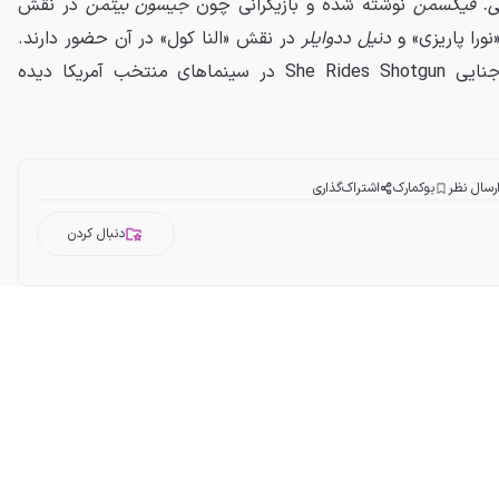
ی. فیکسمن
نوشته شده و بازیگرانی چون
جیسون بیتمن
در نقش
ورا پاریزی» و
دنیل ددوایلر
در نقش «النا کول» در آن حضور دارند.
در حال حاضر با فیلم جنایی She Rides Shotgun در سینماهای منتخب آمریکا دیده
رسال نظر
بوکمارک
اشتراک‌گذاری
دنبال کردن