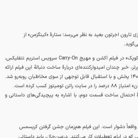
اله‌ٔ فیلم Carry-On با بازی تارون اجرتون بعید به نظر می‌رسد؛ ستاره‌ٔ «کینگزمن» از
گوید.
، بازیگر نقش «اتان کوپک» در فیلم اکشن و مهیج Carry-On سرویس استریم نتفلیکس،
تر، خبر چندان امیدوارکننده‌ای درباره‌ٔ ساخت دنباله‌ٔ این فیلم ارائه
نکرد. این فیلم در تاریخ ۲۲ آذر ۱۴۰۳ پخش و با استقبال قابل‌ توجهی از سوی مخاطبان روبه‌رو شد.
ومیتوز کسب کرده است.
‌ٔ احتمال ساخت قسمت دوم، با اشاره به پیچیدگی‌های داستانی و
ساخت Carry-On 2 واقعاً دشوار است. این فیلم هم‌زمان جشن گرفتن کریسمس
 که در ایام تعطیلات کار می‌کنند. درعین‌حال، باید داستانی