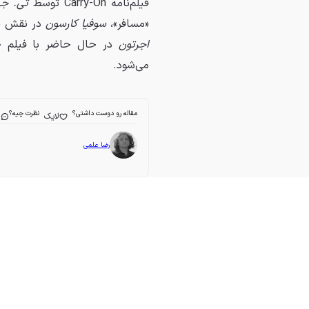
فیلم‌نامه‌ٔ Carry-On توسط
تی. ج
«مسافر»،
سوفیا کارسون
در نقش «ن
اجرتون
می‌شود.
مقاله رو دوست داشتی؟
نظرت چیه؟
لایک
ا
رضا علمی