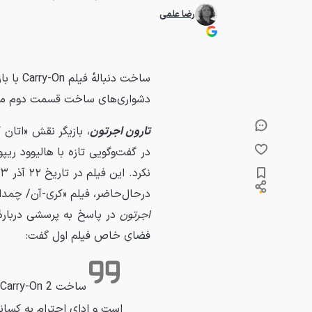
رضا علمی
ساخت دنب
دشواری‌های ساخت قسمت دوم می‌
تارون اجرتون
در گفت‌وگویی تازه با هالیوود ریپور
درحال‌حاضر، فیلم «کری-آن/ چمدان» امتیاز ۸۸ درصد را در سایت راتن ت
اجرتون
در پاسخ به پرسشی درباره
فضای خاص فیلم اول گفت:
است و ادای احترام به کسانی