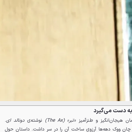
 به دست می‌گیرد
ان هیجان‌انگیز و طنزآمیز
«تبر» (The Ax)
نوشته‌ی
دونالد ای.
 چان ووک دهه‌ها آرزوی ساخت آن را در سر داشت. داستان حول