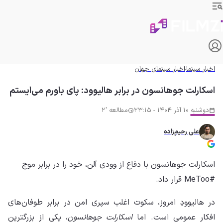
اخبار سینما
اخبار سینمای جهان
اسکارلت جوهانسون در برابر هالیوود: پای باورم می‌ا‌یستم
دوشنبه 10 آذر 1404 - 23:15
مطالعه '2
علی رحیم‌زاده
اسکارلت جوهانسون با دفاع از وودی آلن، خود را در برابر موج
#MeToo قرار داد.
در هالیوودِ امروز، سکوت اغلب سپری امن در برابر طوفان‌های
افکار عمومی است. اما
اسکارلت جوهانسون
، یکی از بزرگترین