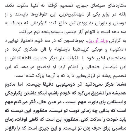
ستاره‌های سینمای جهان، تصمیم گرفته نه تنها سکوت نکند،
بلکه در برابر یکی از سهمگین‌ترین این طوفان‌ها بایستد و از
دوستی و باورش به
وودی آلن
دفاع کند؛ کارگردانی که نزدیک به
سه دهه است با اتهام آزار جنسی دست‌وپنجه نرم می‌کند.
به گزارش
ورلد آو ریل
، جوهانسون که در سه فیلم «امتیاز نهایی»،
«اسکوپ» و «ویکی کریستینا بارسلونا» با آلن همکاری کرده، در
مصاحبه‌ی اخیر خود با تلگراف، بار دیگر حمایت قاطعانه‌اش از
این فیلمساز جنجالی را اعلام کرد. او توضیح می‌دهد که این
تصمیم ریشه در ارزش‌هایی دارد که با آن‌ها بزرگ شده است:
«شما هرگز نمی‌دانید اثر دومینویی دقیقا چیست. اما مادرم
همیشه مرا تشویق می‌کرد که خودم باشم، اینکه داشتن یکپارچگی
و ایستادن پای باورت مهم است... در عین حال، فکر می‌کنم مهم
است که بدانی چه زمانی نوبت تو نیست. منظورم این نیست که
باید خودت را ساکت کنی. منظورم این است که گاهی اوقات، زمان
مناسبی برای حرف زدن تو نیست. و این چیزی است که با بالغ‌تر