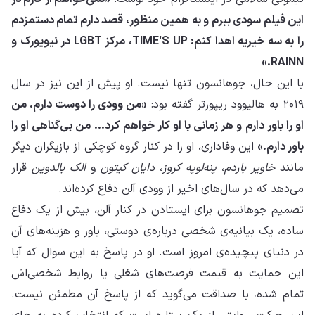
این فیلم سودی ببرم و به همین منظور، قصد دارم تمام دستمزدم
را به سه خیریه اهدا کنم: TIME'S UP، مرکز LGBT در نیویورک و
RAINN.»
با این حال، جوهانسون تنها نیست. او پیش از این نیز در سال
۲۰۱۹ به هالیوود ریپورتر گفته بود:
«من وودی را دوست دارم. من
او را باور دارم و هر زمانی با او کار خواهم کرد... من بی‌گناهی او را
باور دارم.»
این وفاداری، او را در کنار گروه کوچکی از بازیگران دیگر
مانند
خاویر باردم
،
پنه‌لوپه کروز
،
دایان کیتون
و
الک بالدوین
قرار
می‌دهد که در سال‌های اخیر از وودی آلن دفاع کرده‌اند.
تصمیم جوهانسون برای ایستادن در کنار آلن، بیش از یک دفاع
ساده، یک بیانیه‌ی شخصی درباره‌ی دوستی، باور و هزینه‌های آن
در دنیای پیچیده‌ی امروز است. او در پاسخ به این سوال که آیا
این حمایت به قیمت فرصت‌های شغلی یا روابط شخصی‌اش
تمام شده، با صداقت می‌گوید که از پاسخ آن مطمئن نیست.