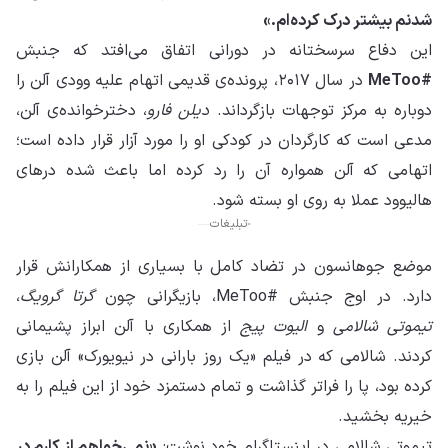
شدنم بیشتر درک کرده‌ام.»
این دفاع سرسختانه در دورانی اتفاق می‌افتد که جنبش
#MeToo
در سال ۲۰۱۷، پرونده‌ی قدیمی اتهام علیه وودی آلن را
دوباره به مرکز توجهات بازگرداند.
دیلن فارو
، دخترخوانده‌ی آلن،
مدعی است که کارگردان در کودکی او را مورد آزار قرار داده است؛
اتهامی که آلن همواره آن را رد کرده اما باعث شده درهای
هالیوود عملا به روی او بسته شود.
تبلیغات
موضع جوهانسون در تضاد کامل با بسیاری از همکارانش قرار
دارد. در اوج جنبش #MeToo، بازیگرانی چون
گرتا گرویگ
،
تیموتی شالامی
و
الیوت پیج
از همکاری با آلن ابراز پشیمانی
کردند. شالامی که در فیلم «یک روز بارانی در نیویورک» آلن بازی
کرده بود، پا را فراتر گذاشت و تمام دستمزد خود از این فیلم را به
خیریه بخشید.
تیموتی شالامی در اینستاگرام خود نوشت:
«نمی‌خواهم از کارم در