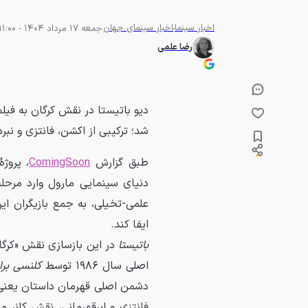
اخبار سینما
اخبار سینمای جهان
جمعه 17 مرداد 1404 - 11:00
رضا علمی
دیو باتیستا در نقش کرگان به فیلم
شد؛ ترکیبی از اکشن، فانتزی و نبرد 
طبق گزارش
ComingSoon
، پروژه
دنیای سینمایی مارول وارد مرحله
علمی‌-تخیلی، به جمع بازیگران 
ایفا کند.
باتیستا
در این بازسازی نقش «کرگان»
اصلی سال ۱۹۸۶ توسط
کلنسی برا
دشمن اصلی قهرمان داستان یعنی «
فانتزی و ابرقهرمانی، نقش کانر 