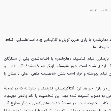
مطالعه 1 دقیقه
 «های‌لندر» با بازی هنری کویل و کارگردانی چاد استاهلسکی، اضافه
جاودانه‌ها.
‌ٔ بازسازی فیلم کلاسیک «های‌لندر» با اضافه‌شدن یکی از ستارگان
‌ٔ تازه‌ای شده است.
دیو باتیستا
، بازیگر شناخته‌شده‌ٔ آثار اکشن و
این فیلم پیوسته و قرار است نقش شخصیت منفی اصلی داستان را
 را بازی خواهد کرد؛ آنتاگونیستی قدرتمند و جاودانه که در نسخه‌ٔ
ون
به تصویر کشیده شده بود. این شخصیت با نام واقعی «ویتور»،
کانر مک‌لود» است. در نسخه‌ٔ جدید،
هنری کویل
، بازیگر مطرح آثار
مک‌لود را برعهده دارد؛ نقشی که پیش‌تر توسط
کریستوفر لمبرت
ایفا