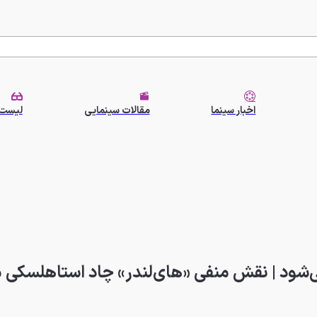
اخبار سینما
مقالات سینمایی
لیست 
ی‌شود | نقش منفی «های‌لندر» چاد استاهلس