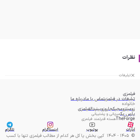
نظرات
تبلیغات
فیلمزی
تبلیغات در فیلمزی
تماس با ما
درباره ما
خانواده
زومیت
زومجی
کجارو
زوبین
پدال
فیلمزی
پارس پک
میزبانی و پشتیبانی
TheForge
هسته قدرتمند فیلمزی
آپارات
یوتیوب
اینستاگرام
تلگرام
©
1405 - 1404
کپی بخش یا کل هر کدام از مطالب فیلمزی تنها با کسب