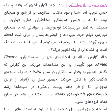
جردن رویمی از ورلد آو ریل:
در چند اکران آخری که رفته‌ام، یک
حس غریب اما آشنا وجود داشت. سالن‌ها پر از شور و هیجان
بود، اما نه از جنس همیشگی. مخاطبان اصلی، جوان‌تر از
همیشه به نظر می‌رسیدند؛ نوجوان‌ها و جوانانی که با هیجان
درباره‌ی فیلم حرف می‌زدند و گوشی‌هایشان را برای ثبت لحظه
بیرون آورده بودند. با خودم فکر می‌کردم آیا این فقط یک تصادف
است یا نشانه‌ای از یک تغییر بزرگ؟
حالا گزارش سالانه‌ی اتحادیه‌ی جهانی سینماداران،
Cinema
United
، مهر تأییدی بر این مشاهدات می‌زند. این گزارش که
نگاهی عمیق به رفتار تماشاگران در سال ۲۰۲۵ دارد، یک نتیجه‌ی
شگفت‌انگیز را فاش می‌کند: حضور نسل زد (افراد از اوایل
نوجوانی تا اواخر دهه بیست زندگی) در سینماها
رشد
خیره‌کننده‌ی ۲۵ درصدی
داشته است؛ بیشترین رشد در میان
تمام گروه‌های سنی.
اما چه چیزی این نسل دیجیتال را دوباره به صندلی‌های سینما