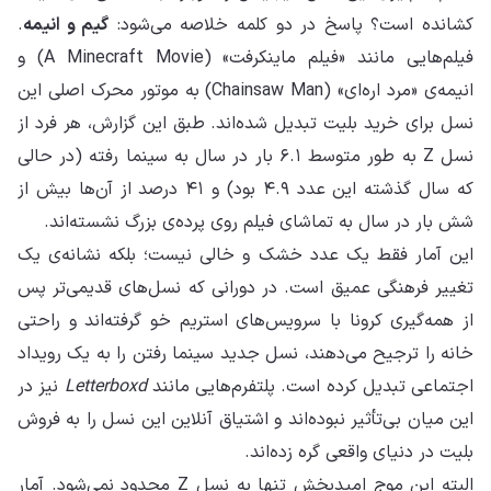
کشانده است؟ پاسخ در دو کلمه خلاصه می‌شود:
گیم و انیمه
.
فیلم‌هایی مانند «فیلم ماینکرفت» (A Minecraft Movie) و
انیمه‌ی «مرد اره‌ای» (Chainsaw Man) به موتور محرک اصلی این
نسل برای خرید بلیت تبدیل شده‌اند. طبق این گزارش، هر فرد از
نسل Z به طور متوسط ۶.۱ بار در سال به سینما رفته (در حالی
که سال گذشته این عدد ۴.۹ بود) و ۴۱ درصد از آن‌ها بیش از
شش بار در سال به تماشای فیلم روی پرده‌ی بزرگ نشسته‌اند.
این آمار فقط یک عدد خشک و خالی نیست؛ بلکه نشانه‌ی یک
تغییر فرهنگی عمیق است. در دورانی که نسل‌های قدیمی‌تر پس
از همه‌گیری کرونا با سرویس‌های استریم خو گرفته‌اند و راحتی
خانه را ترجیح می‌دهند، نسل جدید سینما رفتن را به یک رویداد
اجتماعی تبدیل کرده است. پلتفرم‌هایی مانند
Letterboxd
نیز در
این میان بی‌تأثیر نبوده‌اند و اشتیاق آنلاین این نسل را به فروش
بلیت در دنیای واقعی گره زده‌اند.
البته این موج امیدبخش تنها به نسل Z محدود نمی‌شود. آمار