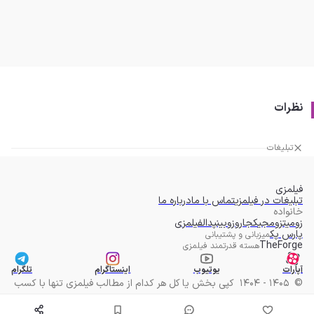
نظرات
تبلیغات
فیلمزی
تبلیغات در فیلمزی
تماس با ما
درباره ما
خانواده
زومیت
زومجی
کجارو
زوبین
پدال
فیلمزی
پارس پک
میزبانی و پشتیبانی
TheForge
هسته قدرتمند فیلمزی
آپارات
یوتیوب
اینستاگرام
تلگرام
©
1405 - 1404
کپی بخش یا کل هر کدام از مطالب فیلمزی تنها با کسب
مجوز مکتوب امکان پذیر است.