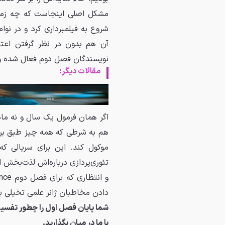
آن هم بدون در نظر گرفتن اعتص
نویسندگان فصل دوم فعال شده و
مقالات دیگر:
۱۰ فیلم الهام‌بخش سریال Pluribus | رمزگشایی از ذهن خالق بریکینگ بد
16 آذر 04
مطالعه '
9
هم به شرطی که همه چیز طبق برن
موکول کند. این برای سریالی 
تئوری‌پردازی درباره‌اش لذت‌ب
دادن مخاطبان ژانر علمی تخیلی با 
شما پایان فصل اول را چطور تفسیر 
با ما در میان بگذارید.