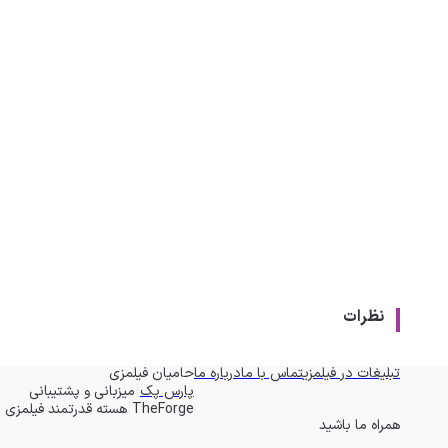
نظرات
تبلیغات در فیلمزی
تماس با ما
درباره ما
حامیان فیلمزی
|
پارس پک
میزبانی و پشتیبانی
|
TheForge
هسته قدرتمند فیلمزی
همراه ما باشید