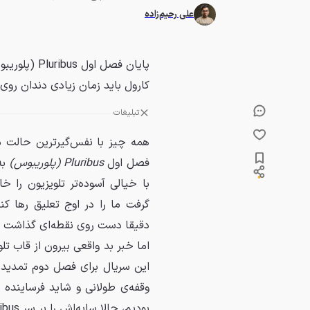
علی رحیم‌زاده
پایان فصل ا
کارول باید زمان زیادی دندان روی 
تبلیغات
همه چیز با نفس‌گیرترین حالت 
فصل اول
Pluribus (پلوریبوس)
به
با خیالی آسوده‌تر تلویزیون را
دقیقا دست روی نقطه‌ای گذاشت که 
اما خبر بد واقعی بیرون از قاب تل
این سریال برای فصل دوم تمدید ش
بودیم، حالا سایه‌اش را بر سر Pluribus انداخته است.