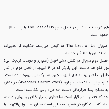
دنی رامیرز به دلیل تداخل برنامه‌های کاری، قید حضور در فصل سوم The Last of Us را زد و حالا
 جدید است.
خبر جدیدی که از پشت صحنه سریال The Last of Us به گوش می‌رسد، حکایت از تغییرات
ه طرفداران را غافلگیر کرده است.
 فصل دوم سریال در نقش
مانی آلوارز
(هم‌رزم و دوست نزدیک ابی)
ظاهر شده بود، در فصل سوم حضور نخواهد داشت. این بازیگر که در ۴ اپیزود از فصل دوم در کنار
دلیل تداخل برنامه‌های کاری مجبور به ترک این پروژه شده است.
ظاهراً حضور او در فیلم بزرگ «انتقام‌جویان: جنگ‌های پنهان» (Avengers: Secret Wars) در نقش
به دنیای پسا‌آخرالزمانی «لست آف آس» باقی نگذاشته است.
ی‌دهد که فصل سوم قرار است ساختاری بسیار خاص و روایی داشته
اد که بینندگان در فصل بعد، قرار است همان سه روزِ پرالتهاب را