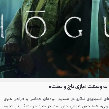
به وسعت «بازی تاج‌ و تخت»
‌های استودیوی ساکر‌پانچ هستیم، نبردهای حماسی و طراحی هنری
وتی»، شما حسِ تنهاییِ جان اسنو در «نبرد حرامزادگان» را تجربه