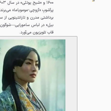
پرآشوبِ «آزوچی-مومویاما» می‌برند
برداشتی مدرن و تارانتینویی از س
بیل» در لباس سامورایی—شوگون ه
قاب تلویزیون می‌آورد.