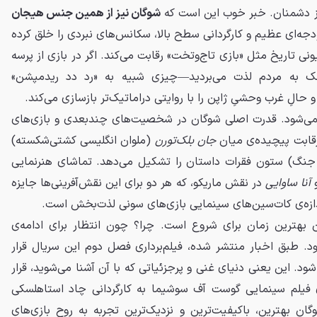
 از دشمنان. خبر خوب این است که
شوگان نیز از همین جنس هیجان
ودجه‌ای عظیم و کارگردانی سطح بالا، سکانس‌های نبردی را خلق کرده
زیونی تاریخ مثل «بازی تاج‌وتخت» رقابت می‌کند. اگر در بازی از پرسه
مک به مردم لذت می‌بردید—چیزی شبیه به «رد دد ریدمپشن»
ِ غرب وحشیِ ژاپن را با روایتی دراماتیک‌تر بازسازی می‌کند.
نمی‌شود. قدرت اصلی شوگان در شخصیت‌های چندبعدی و بازی‌های
قابت پیچیده‌ی میان
جان بلک‌تورن
(ملوان انگلیسی کشتی‌شکسته)
از جنگ) ستون فقرات داستان را تشکیل می‌دهد. تماشای هنرنمایی
و
آنا ساوایی
در نقش ماریکو، که هر دو برای این نقش‌آفرینی‌ها جایزه
ندازه‌ی کات‌سین‌های سینمایی بازی‌های سونی لذت‌بخش است.
لان بهترین زمان برای شروع است. چرا؟ چون انتظار برای ادامه‌ی
د. طبق اخبار منتشر شده، فیلم‌برداری فصل دوم این سریال قرار
ود. این یعنی دنیای غنی و پرجزئیاتی که با آن آشنا می‌شوید، قرار
ی فیلم سینمایی گوست آف سوشیما به کارگردانی چاد استاهلسکی
ان بهترین، باکیفیت‌ترین و نزدیک‌ترین تجربه به روحِ بازی‌های