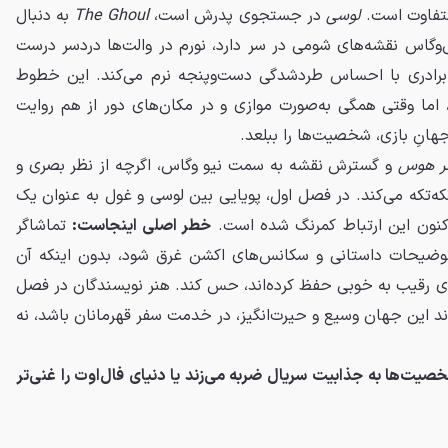
متفاوت است.
لوسی
در جستجوی پدرش است،
The Ghoul
به دنبال
‌وگاس نقشه‌های شومی در سر دارد، نورم در والت‌ها دردسر درست
برادری با احساس طردشدگی دست‌وپنجه نرم می‌کند. این خطوط
 اما وقتی همگی به‌صورت موازی و در مکان‌های دور از هم روایت
هانِ بازی، شخصیت‌ها را ببلعد.
ر هوس
و گسترش نقشه به سمت نیو وگاس، اگرچه از نظر بصری و
که‌تکه می‌کند. در فصل اول، پویایی بین لوسی و غول به عنوان یک
اکنون این ارتباط کمرنگ شده است.
خطر اصلی اینجاست:
تماشاگر
وضیحات داستانی و سکانس‌های اکشن غرق شود، بدون اینکه آن
های رقیب به خوبی حفظ کرده‌اند، حس کند. هنر نویسندگان در فصل
د این جهان وسیع و حیرت‌انگیز، در خدمت سفر قهرمانان باشد، نه
یت‌ها به جذابیت سریال ضربه می‌زند یا دنیای فال‌اوت را غنی‌تر