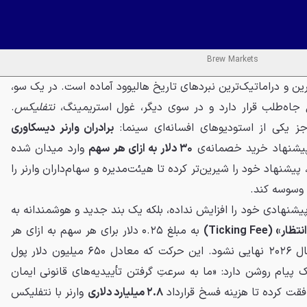
Brew Markets
ین و دراماتیک‌ترین نبردهای تاریخ هالیوود آماده است. در یک سو،
جاه‌طلب قرار دارد و در سوی دیگر، غول استریمینگ،
نتفلیکس
.
ز یکی از استودیوهای افسانه‌ای سینما:
برادران وارنر دیسکاوری
 پیشنهاد خرید خصمانه‌ی
۳۰ دلار به ازای هر سهم
وارد میدان شده
پیشنهاد خود را شیرین‌تر کرده تا هیئت‌مدیره و سهام‌داران وارنر را
 وسوسه کند.
یشنهادی خود را افزایش نداده، بلکه یک بند جدید و هوشمندانه به
» (Ticking Fee)
به مبلغ ۰.۲۵ دلار برای هر سهم به ازای هر
فصلی که معامله پس از پایان سال ۲۰۲۶ نهایی نشود. این حرکت که معادل ۶۵۰ میلیون دلار پول
پیام روشن دارد: «ما به سرعتِ گرفتن تأییدیه‌های قانونی ایمان
وافقت کرده تا هزینه فسخ قرارداد
۲.۸ میلیارد دلاری
وارنر با نتفلیکس