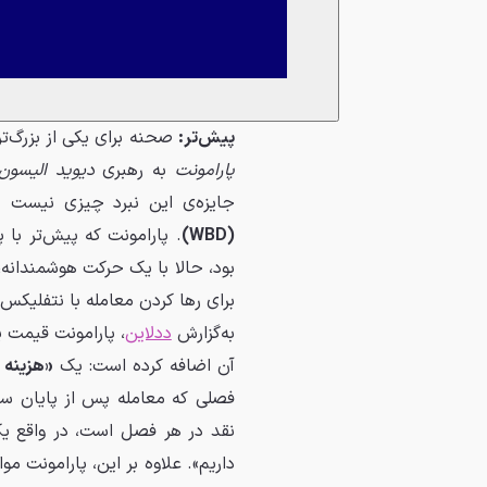
پیش‌تر:
صحنه برای یکی از بزرگ‌تر
پارامونت
به رهبری
دیوید الیسون
جایزه‌ی این نبرد چیزی نیست ج
(WBD)
. پارامونت که پیش‌تر با
بود، حالا با یک حرکت هوشمندانه، 
برای رها کردن معامله با نتفلیکس
به‌گزارش
ددلاین
، پارامونت قیمت پ
آن اضافه کرده است: یک
«هزینه انتظار
نقد در هر فصل است، در واقع یک 
داریم». علاوه بر این، پارامونت م