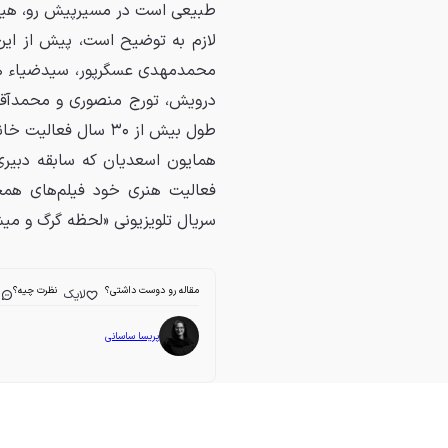
طبیعی است در مسیرپیش رو، هیا
لازم به توضیح است، پیش از این
محمدمهدی عسگرپور، سیدضیاء ها
درویش، تورج منصوری و محمدآقا
طول بیش از ۳۰ سال فعالیت خانه سینما، مدیریت این نهاد صنفی را برعهده داشتند.
همایون اسعدیان که سابقه دبیر
فعالیت هنری خود فیلم‌های همچ
سریال تلویزیونی «لحظه گرگ و م
مقاله رو دوست داشتی؟
نظرت چیه؟
لایک
ا
پریسا ساسانی