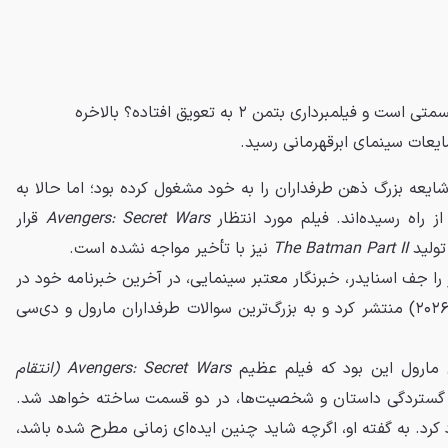
آیا Avengers: Secret Wars دو قسمتی است و فیلمبرداری بتمن ۲ به تعویق افتاده؟ بالاخره
یعات سینمای ابرقهرمانی رسید.
ایعه بزرگ ذهن طرفداران را به خود مشغول کرده بود؛ اما حالا به
ز راه رسیده‌اند. فیلم مورد انتظار
Avengers: Secret Wars
قرار
تولید
The Batman Part II
نیز با تأخیر مواجه نشده است.
ر را جف اسنایدر، خبرنگار معتبر سینمایی، در آخرین خبرنامه خود در
تاریخ ۳۰ بهمن ۱۴۰۴ (۱۹ فوریه ۲۰۲۶) منتشر کرد و به بزرگ‌ترین سوالات طرفداران مارول و دی‌سی
ن مارول این بود که فیلم عظیم
Avengers: Secret Wars (انتقام
گستردگی داستان و شخصیت‌ها، در دو قسمت ساخته خواهد شد.
رد کرد. به گفته او، اگرچه شاید چنین ایده‌ای زمانی مطرح شده باشد،