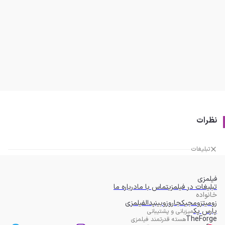
نظرات
تبلیغات
فیلمزی
تبلیغات در فیلمزی
تماس با ما
درباره ما
خانواده
زومیت
زومجی
کجارو
زوبین
پدال
فیلمزی
پارس پک
میزبانی و پشتیبانی
TheForge
هسته قدرتمند فیلمزی