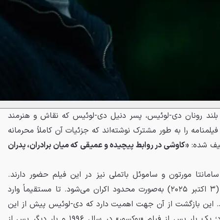
نی بلند رونان دی-لوئیس، پسر دنیل دی-لوئیس که نقاش و هنرمند
فیلمنامه را به طور مشترک نوشته‌اند که جزئیات آن کاملاً محرمانه
صیف شده:
«کاوشی در روابط پیچیده و عمیقی که میان برادران، پدران
امانتا مورتون و ساموئل باتملی نیز در این فیلم حضور دارند.
«شقایق» در تاریخ ۱۱ مهر ۱۴۰۴ (۳ اکتبر ۲۰۲۵) به‌صورت محدود اکران می‌شود. تا مستقیماً وارد
. این بازگشت از آن جهت اهمیت دارد که دی-لوئیس پیش از این
دو بار اعلام بازنشستگی کرده بود؛ یک بار پس از فیلم «بوکسور» در سال ۱۹۹۶ و بار دیگر پس از