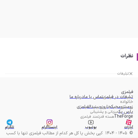
نظرات
تبلیغات
فیلمزی
تبلیغات در فیلمزی
تماس با ما
درباره ما
خانواده
زومیت
زومجی
کجارو
زوبین
پدال
فیلمزی
پارس پک
میزبانی و پشتیبانی
TheForge
هسته قدرتمند فیلمزی
آپارات
یوتیوب
اینستاگرام
تلگرام
©
1405 - 1404
کپی بخش یا کل هر کدام از مطالب فیلمزی تنها با کسب