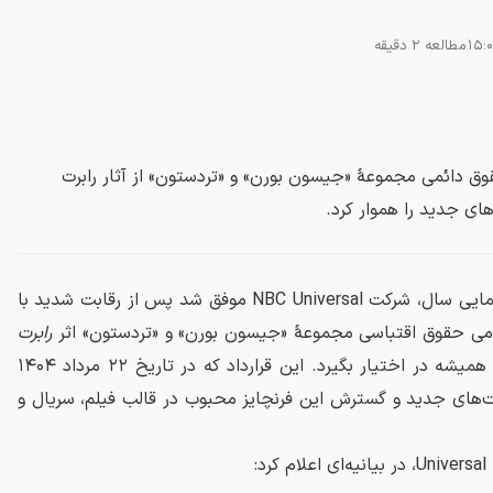
مطالعه 2 دقیقه
NBC  با خرید حقوق دائمی مجموعهٔ «جیسون بورن» و «تردستون» از آثار رابرت
‌های جدید را هموار کرد.
در یکی از بزرگ‌ترین معاملات سینمایی سال، شرکت NBC Universal موفق شد پس از رقابت شدید با
ی حقوق اقتباسی مجموعهٔ «جیسون بورن» و «تردستون» اثر
رابرت
را—به‌جز حقوق نشر—برای همیشه در اختیار بگیرد. این قرارداد که در تاریخ ۲۲ مرداد ۱۴۰۴
مت‌های جدید و گسترش این فرنچایز محبوب در قالب فیلم، سریال و