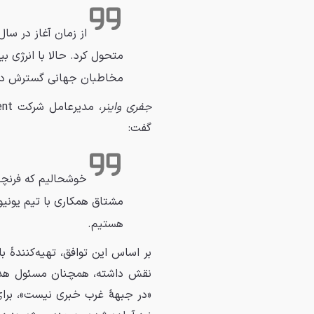
متحول کرد. حالا با انرژی بی
مخاطبان جهانی گسترش ده
جفری واینر
، مدیرعامل شرکت Captivate Entertainment و مسئول اجرایی املاک
گفت:
خوشحالیم که فرنچایز
مشتاق همکاری با تیم یونیو
هستیم.
بر اساس این توافق، تهیه‌کنندهٔ ب
نقش داشته، همچنان مسئول هدا
«در جبههٔ غرب خبری نیست»، برای