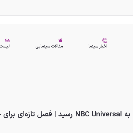
اخبار سینما
مقالات سینمایی
لیست 
حق امتیاز کامل «جیسون بورن» به NBC Universal رسید | فصل ت