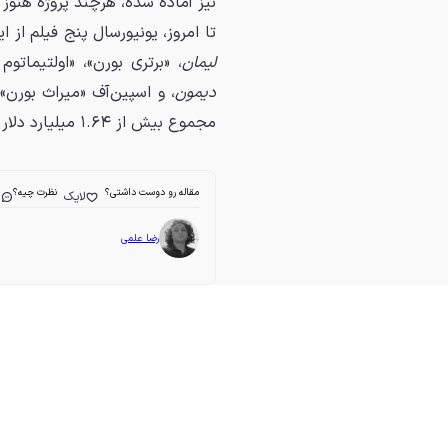
نیز آماده شده، هرچند پروژه هنوز 
تا امروز، یونیورسال پنج فیلم از
لیمان
، «برتری بورن»، «اولتیماتو
دیمون
، و اسپین‌آف «میراث بورن»
مجموع بیش از ۱.۶۴ میلیارد دلار در گیشهٔ جهانی فروش داشته‌اند.
مقاله رو دوست داشتی؟
نظرت چیه؟
لایک
ا
رضا علمی