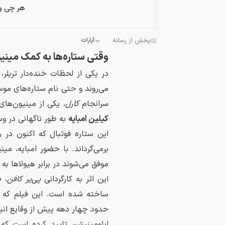
پخش از رسانه
آپارات
وقتی ستاره‌ها به کمک مینیو
در یکی از لحظات خنده‌دار تریلر
می‌روند و حتی نام ستاره‌های مو
سرانجام
کارل
، یکی از مینیون‌های
کیلین امباپه
به طور ناگهانی در و
این ستاره فوتبال که اکنون در
ر
برمی‌گرداند. با حضور امباپه، می
موفق می‌شوند در برابر هیولاها به 
این اثر به کارگردانی
پی‌یر کافن
، 
ساخته شده است. این فیلم که 
حدود چهار دهه پیش از وقایع انیمیشن سال ۵
ایلومینیشن تایید کرده است که