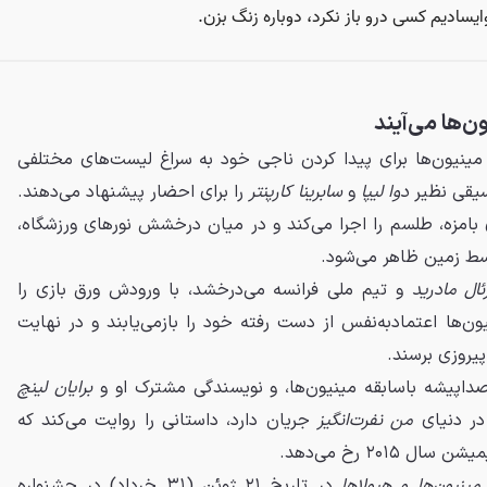
ن‌ها می‌آیند
، مینیون‌ها برای پیدا کردن ناجی خود به سراغ لیست‌های مختلفی
سیقی نظیر
دوا لیپا
و
سابرینا کارپنتر
را برای احضار پیشنهاد می‌دهند.
 بامزه، طلسم را اجرا می‌کند و در میان درخشش نورهای ورزشگاه،
سط زمین ظاهر می‌شود.
ئال مادرید
و تیم ملی فرانسه می‌درخشد، با ورودش ورق بازی را
نیون‌ها اعتمادبه‌نفس از دست رفته خود را بازمی‌یابند و در نهایت
پیروزی برسند.
صداپیشه باسابقه مینیون‌ها، و نویسندگی مشترک او و
برایان لینچ
در دنیای
من نفرت‌انگیز
جریان دارد، داستانی را روایت می‌کند که
۲۰۱ رخ می‌دهد.
مینیون‌ها و هیولاها
در تاریخ ۲۱ ژوئن (۳۱ خرداد) در جشنواره