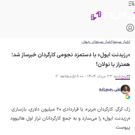
اخبار سینما
اخبار سینمای جهان
«رزیدنت ایول» با دستمزد نجومی کارگردان خبرساز شد؛
همتراز با نولان!
پنج‌شنبه 23 مرداد 1404 - 18:00
مطالعه '2
علی رحیم‌زاده
زک کرگر، کارگردان «بربر»، با قراردادی ۲۰ میلیون دلاری، بازسازی
«رزیدنت ایول» را می‌سازد و به جمع کارگردانان تراز اول هالیوود
پیوست.