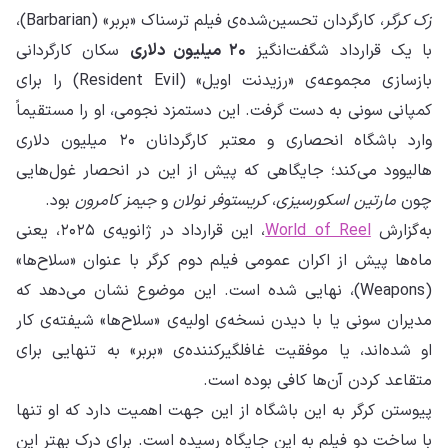
زک کرگر
، کارگردان تحسین‌شده‌ی فیلم ترسناک «بربر» (Barbarian)،
با یک قرارداد شگفت‌انگیز
۲۰ میلیون دلاری
سکان کارگردانی
بازسازی مجموعه‌ی «رزیدنت اویل» (Resident Evil) را برای
کمپانی سونی به دست گرفت. این دستمزد نجومی، او را مستقیماً
وارد باشگاه انحصاری و معتبر کارگردانان ۲۰ میلیون دلاری
هالیوود می‌کند؛ جایگاهی که پیش از این در انحصار غول‌هایی
چون
مارتین اسکورسیزی
،
کریستوفر نولان
و
جیمز کامرون
بود.
به‌گزارش
World of Reel
، این قرارداد در ژانویه‌ی ۲۰۲۵، یعنی
ماه‌ها پیش از اکران عمومی فیلم دوم کرگر با عنوان «سلاح‌ها»
(Weapons)، نهایی شده است. این موضوع نشان می‌دهد که
مدیران سونی یا با دیدن نسخه‌ی اولیه‌ی «سلاح‌ها» شیفته‌ی کار
او شده‌اند، یا موفقیت غافلگیرکننده‌ی «بربر» به تنهایی برای
متقاعد کردن آن‌ها کافی بوده است.
پیوستن کرگر به این باشگاه از این جهت اهمیت دارد که او تنها
با ساخت دو فیلم به این جایگاه رسیده است. برای درک بهتر این