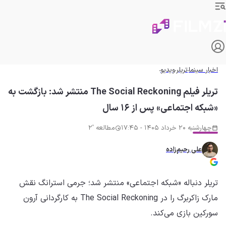
اخبار سینما
تریلر
ویدیو
تریلر فیلم The Social Reckoning منتشر شد: بازگشت به
«شبکه اجتماعی» پس از ۱۶ سال
چهارشنبه 20 خرداد 1405 - 17:45
مطالعه '2
علی رحیم‌زاده
تریلر دنباله «شبکه اجتماعی» منتشر شد؛ جرمی استرانگ نقش
مارک زاکربرگ را در The Social Reckoning به کارگردانی آرون
سورکین بازی می‌کند.