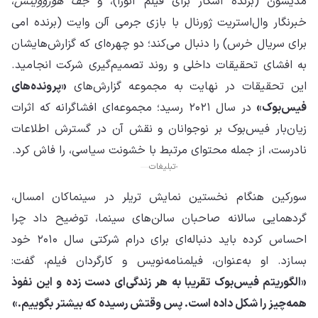
مدیسون (برنده اسکار برای فیلم آنورا)، و
جف هوروویتس
،
خبرنگار وال‌استریت ژورنال با بازی جرمی آلن وایت (برنده امی
برای سریال خرس) را دنبال می‌کند؛ دو چهره‌ای که گزارش‌هایشان
به افشای تحقیقات داخلی و روند تصمیم‌گیری شرکت انجامید.
این تحقیقات در نهایت به مجموعه گزارش‌های
«پرونده‌های
فیس‌بوک»
در سال ۲۰۲۱ رسید؛ مجموعه‌ای افشاگرانه که اثرات
زیان‌بار فیس‌بوک بر نوجوانان و نقش آن در گسترش اطلاعات
نادرست، از جمله محتوای مرتبط با خشونت سیاسی، را فاش کرد.
تبلیغات
سورکین هنگام نخستین نمایش تریلر در سینماکان امسال،
گردهمایی سالانه صاحبان سالن‌های سینما، توضیح داد چرا
احساس کرده باید دنباله‌ای برای درام شرکتی سال ۲۰۱۰ خود
بسازد. او به‌عنوان، فیلمنامه‌نویس و کارگردان فیلم، گفت:
«الگوریتم فیس‌بوک تقریبا به هر زندگی‌ای دست زده و این نفوذ
همه‌چیز را شکل داده است. پس وقتش رسیده که بیشتر بگوییم.»