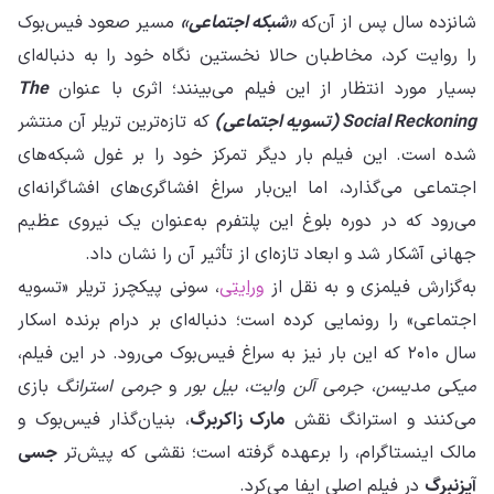
شانزده سال پس از آن‌که
«شبکه اجتماعی»
مسیر صعود فیس‌بوک
را روایت کرد، مخاطبان حالا نخستین نگاه خود را به دنباله‌ای
بسیار مورد انتظار از این فیلم می‌بینند؛ اثری با عنوان
The
Social Reckoning (تسویه اجتماعی)
که تازه‌ترین تریلر آن منتشر
شده است. این فیلم بار دیگر تمرکز خود را بر غول شبکه‌های
اجتماعی می‌گذارد، اما این‌بار سراغ افشاگری‌های افشاگرانه‌ای
می‌رود که در دوره بلوغ این پلتفرم به‌عنوان یک نیروی عظیم
جهانی آشکار شد و ابعاد تازه‌ای از تأثیر آن را نشان داد.
به‌گزارش فیلمزی و به نقل از
ورایتی
، سونی پیکچرز تریلر «تسویه
اجتماعی» را رونمایی کرده است؛ دنباله‌ای بر درام برنده اسکار
سال ۲۰۱۰ که این بار نیز به سراغ فیس‌بوک می‌رود. در این فیلم،
میکی مدیسن
،
جرمی آلن وایت
،
بیل بور
و
جرمی استرانگ
بازی
می‌کنند و استرانگ نقش
مارک زاکربرگ
، بنیان‌گذار فیس‌بوک و
مالک اینستاگرام، را برعهده گرفته است؛ نقشی که پیش‌تر
جسی
آیزنبرگ
در فیلم اصلی ایفا می‌کرد.