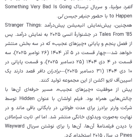
آلفرد مولینا
، و سریال ترسناک Something Very Bad Is Going
to Happen با حضور
جنیفر جیسن لی
.
همچنین، پیش‌نمایش انیمیشن پیش‌درآمد Stranger Things:
Tales From '85 در جشنوارهٔ انسی ۲۰۲۵ به نمایش درآمد. پس
از فصل پنجم و پایانی «چیزهای عجیب» که در سه بخش منتشر
خواهد شد—چهار قسمت در ۵ آذر ۱۴۰۴ (۲۶ نوامبر ۲۰۲۵)، سه
قسمت در ۴ دی ۱۴۰۴ (۲۵ دسامبر ۲۰۲۵)، و قسمت پایانی در
۱۰ دی ۱۴۰۴ (۳۱ دسامبر ۲۰۲۵)—
برادران دافر
قصد دارند یک
اسپین‌آف لایو اکشن از این مجموعه تولید کنند.
پیش از موفقیت «چیزهای عجیب»، مسیر حرفه‌ای آن‌ها با
چالش‌هایی همراه بود. فیلم اولشان با عنوان Hidden توسط
شرکت وارنر برادرز برای مدت طولانی در بایگانی باقی ماند و در
نهایت به‌صورت ویدئوی خانگی منتشر شد. اما
ام. نایت شیامالان
با دیدن فیلمنامهٔ آن‌ها، آن‌ها را برای نوشتن سریال Wayward
Pines در سال ۲۰۱۵ استخدام کرد.