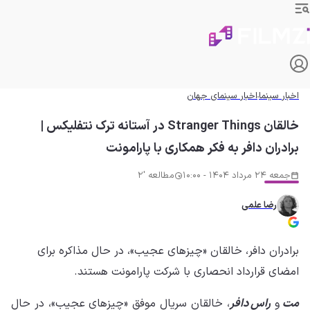
اخبار سینما
اخبار سینمای جهان
خالقان Stranger Things در آستانه ترک نتفلیکس |
برادران دافر به فکر همکاری با پارامونت
جمعه 24 مرداد 1404 - 10:00
مطالعه '2
رضا علمی
برادران دافر، خالقان «چیزهای عجیب»، در حال مذاکره برای
امضای قرارداد انحصاری با شرکت پارامونت هستند.
مت
و
راس دافر
، خالقان سریال موفق «چیزهای عجیب»، در حال