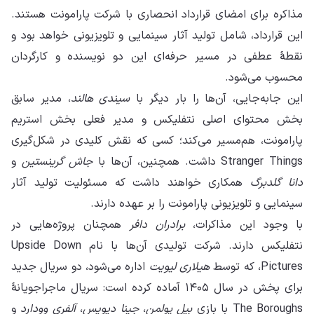
مذاکره برای امضای قرارداد انحصاری با شرکت پارامونت هستند.
این قرارداد، شامل تولید آثار سینمایی و تلویزیونی خواهد بود و
نقطهٔ عطفی در مسیر حرفه‌ای این دو نویسنده و کارگردان
محسوب می‌شود.
این جابه‌جایی، آن‌ها را بار دیگر با
سیندی هالند
، مدیر سابق
بخش محتوای اصلی نتفلیکس و مدیر فعلی بخش استریم
پارامونت، هم‌مسیر می‌کند؛ کسی که نقش کلیدی در شکل‌گیری
Stranger Things داشت. همچنین، آن‌ها با
جاش گرینستین
و
دانا گلدبرگ
همکاری خواهند داشت که مسئولیت تولید آثار
سینمایی و تلویزیونی پارامونت را بر عهده دارند.
با وجود این مذاکرات،
برادران دافر
همچنان پروژه‌هایی در
نتفلیکس دارند. شرکت تولیدی آن‌ها با نام Upside Down
Pictures، که توسط
هیلاری لیویت
اداره می‌شود، دو سریال جدید
برای پخش در سال ۱۴۰۵ آماده کرده است: سریال ماجراجویانهٔ
The Boroughs با بازی
بیل پولمن
،
جینا دیویس
،
آلفری وودارد
و