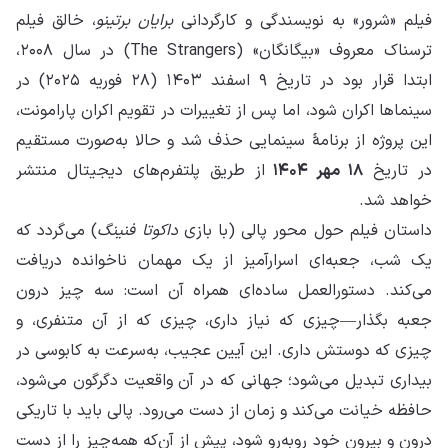
فیلم «شرور» به نویسندگی و کارگردانی
برایان برتینو
، خالق فیلم
ترسناک معروف «بیگانگان» (The Strangers) در سال ۲۰۰۸،
ابتدا قرار بود در تاریخ ۹ اسفند ۱۴۰۳ (۲۸ فوریه ۲۰۲۵) در
سینماها اکران شود، اما پس از تغییرات در تقویم اکران پارامونت،
این پروژه از برنامهٔ سینمایی حذف شد و حالا به‌صورت مستقیم
در تاریخ
۱۸ مهر ۱۴۰۴
از طریق پلتفرم‌های دیجیتال منتشر
خواهد شد.
داستان فیلم حول محور پالی (با بازی
داکوتا فنینگ
) می‌گردد که
یک شب، جعبه‌ای اسرارآمیز از یک مهمان ناخوانده دریافت
می‌کند. دستورالعمل ساده‌ای همراه آن است: سه چیز درون
جعبه بگذار—چیزی که نیاز داری، چیزی که از آن متنفری، و
چیزی که دوستش داری. این آیین عجیب، به‌سرعت به کابوسی در
بیداری تبدیل می‌شود؛ جهانی که در آن واقعیت دگرگون می‌شود،
حافظه خیانت می‌کند و زمان از دست می‌رود. پالی باید با تاریکی
درون و بیرون خود روبه‌رو شود، پیش از آن‌که همه‌چیز را از دست