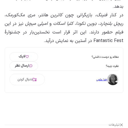
بدهد.
در کنار
فنینگ
، بازیگرانی چون
کاترین هانتر
،
مری مک‌کورمک
،
ریچل بلنچارد
،
دِوین نکودا
،
کلیا اسکات
و
امیلی میچل
نیز در این
فیلم حضور دارند. این اثر قرار است نخستین‌بار در جشنوارهٔ
Fantastic Fest در آستین به نمایش درآید.
لایک
مقاله رو دوست داشتی؟
ارسال نظر
نظرت چیه؟
دنبال کردن
رضا علمی
تبلیغات