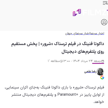
اخبار سینما
اخبار سینمای جهان
داکوتا فنینگ در فیلم ترسناک «شرور» | پخش مستقیم
روی پلتفرم‌های دیجیتال
جمعه 24 مرداد 1404 - 13:00
مطالعه '1
رضا علمی
فیلم ترسناک «شرور» با بازی داکوتا فنینگ به‌جای اکران سینمایی،
از اوایل پاییز در +Paramount و پلتفرم‌های دیجیتال منتشر
خواهد.