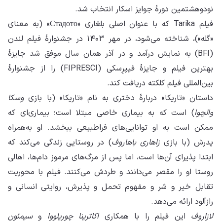
نودوهشتمین دورهٔ جوایز اسکار انتخاب شد.
فیلم Tarika که با عنوان اصلی بلغاری «Стадото» (به‌ معنای
«گله»)، شناخته می‌شود، در مهر ۱۴۰۳ در جشنوارهٔ فیلم لندن
(BFI) به نمایش درآمد و در آذر همان سال موفق شد جایزهٔ
بهترین فیلم و جایزهٔ فیپرِسکی (FIPRESCI) را از جشنوارهٔ
بین‌المللی فیلم کلکته دریافت کند.
داستان «تاریکا» دربارهٔ دختری به نام «تاریکا» (با بازی
وسکا
والچوا
) است که به بیماری خاصی مبتلا است؛ بیماری‌ای که
ممکن است به او توانایی‌های فراطبیعی ببخشد. او به‌همراه
پدرش (با بازی
زاهاری باهاروف
) در روستایی زندگی می‌کند که
ابتدا پذیرای آن‌ها است، اما پس از مرگ‌های مرموز دام‌ها، اهالی
روستا او را مقصر می‌دانند و طردش می‌کنند. فیلم با محوریت
تقابل خیر و شر و مفهوم تحمل و پذیرش، روایتی انسانی و
رازآلود ارائه می‌دهد.
لازاروف
این فیلم را با همکاری
اکاترینا چوریلووا
و
سیمئون