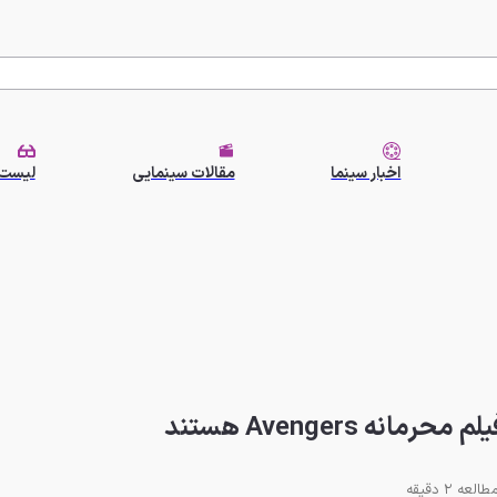
اخبار سینما
مقالات سینمایی
لیست 
ه Avengers هستند
طالعه 2 دقیقه