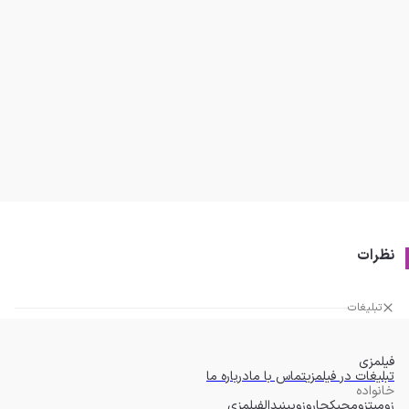
نظرات
تبلیغات
فیلمزی
تبلیغات در فیلمزی
تماس با ما
درباره ما
خانواده
زومیت
زومجی
کجارو
زوبین
پدال
فیلمزی