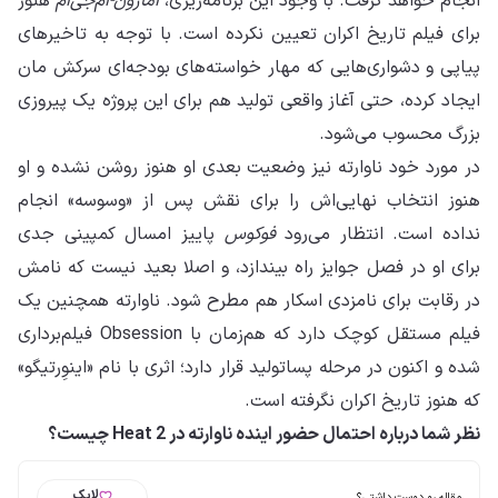
انجام خواهد گرفت. با وجود این برنامه‌ریزی،
آمازون-ام‌جی‌ام
هنوز
برای فیلم تاریخ اکران تعیین نکرده است. با توجه به تاخیرهای
پیاپی و دشواری‌هایی که مهار خواسته‌های بودجه‌ای سرکش مان
ایجاد کرده، حتی آغاز واقعی تولید هم برای این پروژه یک پیروزی
بزرگ محسوب می‌شود.
در مورد خود ناوارته نیز وضعیت بعدی او هنوز روشن نشده و او
هنوز انتخاب نهایی‌اش را برای نقش پس از «وسوسه» انجام
نداده است. انتظار می‌رود
فوکوس
پاییز امسال کمپینی جدی
برای او در فصل جوایز راه بیندازد، و اصلا بعید نیست که نامش
در رقابت برای نامزدی اسکار هم مطرح شود. ناوارته همچنین یک
فیلم مستقل کوچک دارد که هم‌زمان با Obsession فیلم‌برداری
شده و اکنون در مرحله پساتولید قرار دارد؛ اثری با نام «اینوِرتیگو»
که هنوز تاریخ اکران نگرفته است.
نظر شما درباره احتمال حضور اینده ناوارته در Heat 2 چیست؟
لایک
مقاله رو دوست داشتی؟