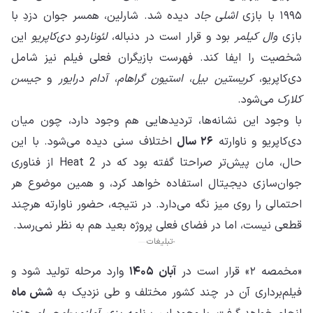
۱۹۹۵ با بازی
اشلی جاد
دیده شد. شارلین، همسر جوان دزدِ با
بازی
وال کیلمر
بود و قرار است در دنباله،
لئوناردو دی‌کاپریو
این
شخصیت را ایفا کند. فهرست بازیگران فعلی فیلم نیز شامل
دی‌کاپریو،
کریستین بیل
،
استیون گراهام
،
آدام درایور
و
جیسن
کلارک
می‌شود.
با وجود این نشانه‌ها، تردیدهایی هم وجود دارد، چون میان
دی‌کاپریو و ناوارته
۲۶ سال
اختلاف سنی دیده می‌شود. با این
حال، مان پیش‌تر صراحتا گفته بود که در Heat 2 از فناوری
جوان‌سازی دیجیتال استفاده خواهد کرد، و همین موضوع هر
احتمالی را روی میز نگه می‌دارد. در نتیجه، حضور ناوارته هرچند
قطعی نیست، اما در فضای فعلی پروژه بعید هم به نظر نمی‌رسد.
تبلیغات
«مخمصه ۲» قرار است در
آبان ۱۴۰۵
وارد مرحله تولید شود و
فیلم‌برداری آن در چند کشور مختلف و طی نزدیک به
شش ماه