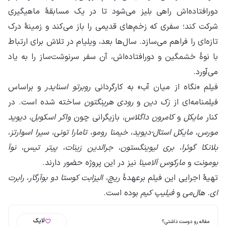
دورافتاده‌اش راهی بلیز می‌شود تا در یک مسابقهٔ ماهیگیری
شرکت کند؛ سفری که زخم‌های قدیمی را باز می‌کند و زمینهٔ درک
تازه‌ای را فراهم می‌سازد. سال‌ها بعد، ویلیام در تلاش برای ارتباط
با نوهٔ خشمگین و دورافتاده‌اش، آن سفر سرنوشت‌ساز را به یاد
می‌آورد.
فیلم «نگاه از میان آب» به کارگردانی
روبرتو اسنایدر
و براساس
فیلمنامه‌ای از
زک دین
و
رودی هرینگتون
ساخته شده است. در
کنار
مایکل
و
کامرون داگلاس
، بازیگرانی چون
واکر اسکوبل
،
دیوید
مورس
،
مایکل استال-دیوید
،
خیمنا رومو
،
تامارا تونی
،
سیرا اسوارتز
،
بلانکا گوئرا
،
بری لیوینگستون
،
جرالدین زینات
،
پیتر تیس
،
نوآ
بومونت
و
مارکوس آلامینا
نیز در این پروژه حضور دارند.
تهیهٔ اجرایی این فیلم برعهدهٔ
ریچ
،
الیزابت کوستا دو بوآرگار
،
رابرت
ای. هال‌می
و
فیلیپ کیم
بوده است.
لایک
مقاله رو دوست داشتی؟