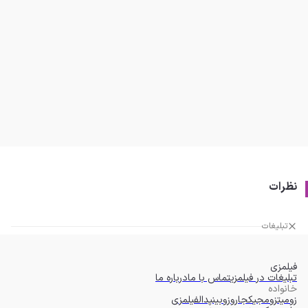
نظرات
تبلیغات
فیلمزی
تبلیغات در فیلمزی
تماس با ما
درباره ما
خانواده
زومیت
زومجی
کجارو
زوبین
پدال
فیلمزی