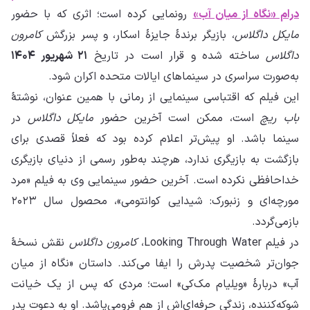
درام «نگاه از میان آب»
رونمایی کرده است؛ اثری که با حضور
مایکل داگلاس
، بازیگر برندهٔ جایزهٔ اسکار، و پسر بزرگش
کامرون
داگلاس
ساخته شده و قرار است در تاریخ
۲۱ شهریور ۱۴۰۴
به‌صورت سراسری در سینماهای ایالات متحده اکران شود.
این فیلم که اقتباسی سینمایی از رمانی با همین عنوان، نوشتهٔ
باب ریچ
است، ممکن است آخرین حضور
مایکل داگلاس
در
سینما باشد. او پیش‌تر اعلام کرده بود که فعلاً قصدی برای
بازگشت به بازیگری ندارد، هرچند به‌طور رسمی از دنیای بازیگری
خداحافظی نکرده است. آخرین حضور سینمایی وی به فیلم «مرد
مورچه‌ای و زنبورک: شیدایی کوانتومی»، محصول سال ۲۰۲۳
بازمی‌گردد.
در فیلم Looking Through Water،
کامرون داگلاس
نقش نسخهٔ
جوان‌تر شخصیت پدرش را ایفا می‌کند. داستان «نگاه از میان
آب» دربارهٔ «ویلیام مک‌کی» است؛ مردی که پس از یک خیانت
شوکه‌کننده، زندگی حرفه‌ای‌اش از هم فرومی‌پاشد. او به دعوت پدر