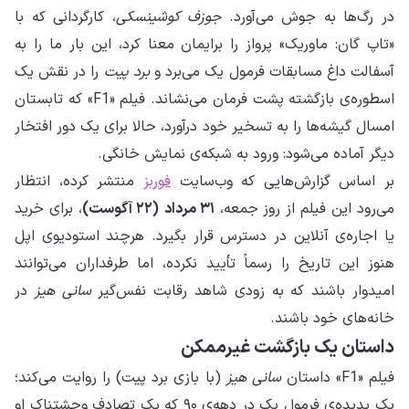
در رگ‌ها به جوش می‌آورد.
جوزف کوشینسکی
، کارگردانی که با
«تاپ گان: ماوریک» پرواز را برایمان معنا کرد، این بار ما را به
آسفالت داغ مسابقات فرمول یک می‌برد و
برد پیت
را در نقش یک
اسطوره‌ی بازگشته پشت فرمان می‌نشاند. فیلم «F1» که تابستان
امسال گیشه‌ها را به تسخیر خود درآورد، حالا برای یک دور افتخار
دیگر آماده می‌شود: ورود به شبکه‌ی نمایش خانگی.
بر اساس گزارش‌هایی که وب‌سایت
فوربز
منتشر کرده، انتظار
می‌رود این فیلم از روز جمعه،
۳۱ مرداد
(۲۲ آگوست)
، برای خرید
یا اجاره‌ی آنلاین در دسترس قرار بگیرد. هرچند استودیوی اپل
هنوز این تاریخ را رسماً تأیید نکرده، اما طرفداران می‌توانند
امیدوار باشند که به زودی شاهد رقابت نفس‌گیر
سانی هیز
در
خانه‌های خود باشند.
داستان یک بازگشت غیرممکن
فیلم «F1» داستان
سانی هیز
(با بازی برد پیت) را روایت می‌کند؛
یک پدیده‌ی فرمول یک در دهه‌ی ۹۰ که یک تصادف وحشتناک او