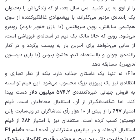
را از اوج به زیر کشید. سی سال بعد، او که زندگی‌اش را به‌عنوان
یک راننده‌ی مزدور می‌گذراند، با پیشنهادی غافلگیرکننده از سوی
هم‌تیمی سابقش،
روبن سروانتس
(با بازی
خاویر باردم
) روبه‌رو
می‌شود. روبن که حالا مالک یک تیم در آستانه‌ی فروپاشی است،
از سانی می‌خواهد برای آخرین بار به پیست برگردد و در کنار
راننده‌ی جوان و بااستعداد تیم،
جاشوا پیرس
(با بازی
دیمسون
ادریس
)، مسابقه دهد.
«F1» نه تنها یک داستان جذاب دارد، بلکه از نظر تجاری و
انتقادی نیز یک پیروزی بزرگ محسوب می‌شود. این فیلم توانسته
به فروش جهانی خیره‌کننده‌ی
۵۷۶.۲ میلیون دلار
دست پیدا
کند. اما شگفت‌انگیزتر از آن، استقبال مخاطبان است. فیلم
امتیاز
۹۷٪
را از بیش از ۱۰ هزار رأی تماشاگران در وب‌سایت راتن
تومیتوز کسب کرده است. منتقدان نیز با امتیاز
۸۲٪
از فیلم
استقبال کرده‌اند و در بیانیه‌ی مشترکشان آمده است:
«فیلم F1
که با جذابیت ذاتی برد پیت و موتور پرقدرت کارگردانی پرتحرک