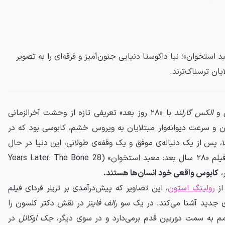
۲۸ سال بعد: معبد استخوان»؛ نیا داکوستا دنیایی جنون‌آمیز و فرقه‌ای را به تصویر
یان ترسناک‌ترند.
و
الکس گارلند
با «۲۸ روز بعد» تعریفی تازه از وحشت آخرالزمانی
دن و سرعت دیوانه‌وار مبتلایان به ویروس خشم، کابوسی بود که در
پس از یک دنباله‌ی موفق و یک وقفه‌ی طولانی، این دنیا در حال
گسترش است و اولین تصاویر از فیلم «۲۸ سال بعد: معبد استخوان» (28 Years Later: The Bone
کابوس واقعی خود انسان‌ها هستند.
از
رولینگ استون
، این تصاویر که پیش‌درآمدی بر تریلر فردای فیلم
 جدید آشنا می‌کند. در یک سو
رالف فاینز
در نقش دکتر کلسون را
مم به سمت دوربین قدم برمی‌دارد و در سوی دیگر،
جک اوکانل
در