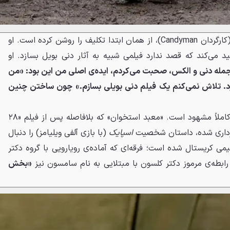
(کارگردان Candyman)، از همان ابتدا تکلیف را روشن کرده است. او
ید می‌کند که قصد ندارد فیلمی شبیه به آثار دنی بویل بسازد. او
ز جمله دنی و الکس، صحبت می‌کردم، ایده‌ی اصلی من این بود: «من
د. تلاش نمی‌کنم یک فیلم دنی بویلی بسازم.» چون ساختن چنین
این جسارت در نگاه اول به فیلم کاملاً مشهود است. «معبد استخوان» که بلافاصله پس از فیلم «۲۸
اسپایک
(با بازی آلفی ویلیامز) را دنبال
جیمی کریستال شده است؛ فرقه‌ای که آماده‌ی رویارویی با گروه دکتر
رابطه‌ی مرموز دکتر کلسون با مبتلایی به نام سامسون نیز
«بخش