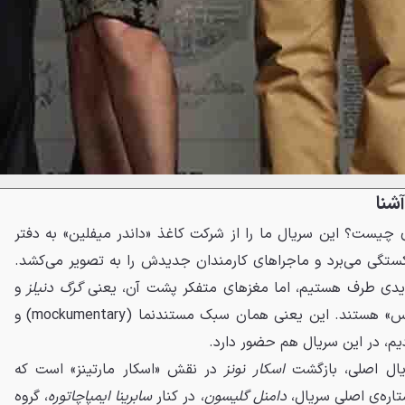
شنا
د The Paper درباره‌ی چیست؟ این سریال ما را از شرکت کاغذ «داندر میفلین» به دفتر
ستگی می‌برد و ماجراهای کارمندان جدیدش را به تصویر می‌کشد.
یدی طرف هستیم، اما مغزهای متفکر پشت آن، یعنی
گرگ دنیلز
و
، همان خالقان «آفیس» هستند. این یعنی همان سبک مستندنما (mockumentary) و
م، در این سریال هم حضور دارد.
یال اصلی، بازگشت
اسکار نونز
در نقش «اسکار مارتینز» است که
تاره‌ی اصلی سریال،
دامنل گلیسون
، در کنار
سابرینا ایمپاچاتوره
، گروه