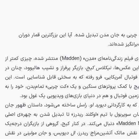
ربی به جان مدن تبدیل شده. آیا این بزرگترین قمار دوران
انگیز شده‌اند.
تصاویر جدیدی که از پشت صحنه‌ی فیلم زندگی‌نامه‌ای «مَدِن» (Madden) منتشر شده، چیزی کمتر از
 این عکس‌ها،
نیکلاس کیج
، بازیگر پرفراز و نشیب هالیوود، چنان در
 فوتبال آمریکایی، فرو رفته که به سختی قابل شناسایی است. این
ج با کمک پروتزهای سنگین و یک «کت چربی» تمام‌بدن، خود را به
 زمین فوتبال و هم در دنیای بازی‌های ویدیویی یک غول بود.
 که به کارگردانی
دیوید او. راسل
ساخته می‌شود، داستان ظهور جان
ن سوپربول با تیم «اوکلند ریدرز» تا تبدیل شدن به چهره‌ی اصلی
امپراتوری بازی‌های ویدیویی «Madden NFL» دنبال می‌کند. در کنار کیج، گروهی از بازیگران درجه‌یک
نقش مالک آتشین‌مزاج ریدرز،
ال دیویس
، و
جان مولینی
در نقش