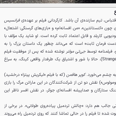
تباس، تیم سازنده‌ی آن باشد. کارگردانی فیلم بر عهده‌ی
فرانسیس
 چون «کنستانتین»، «من افسانه‌ام» و «بازی‌های گرسنگی: اشتعال»
ودیویی کاربلد و قابل اعتماد ثابت کرده است. او شاید یک مؤلف با
ت فرمان ثابت» است که می‌داند چطور یک داستان بزرگ را به
و، فیلمنامه توسط
جی‌تی مولنر
نوشته شده که پس از موفقیت فیلم
مستقل «عزیز عجیب» (Strange Darling)، حالا با شور و اشتیاق یک طرفدار واقعی کینگ، به سراغ
 به چشم می‌خورد.
کوپر هافمن
(که با فیلم «لیکریش پیتزا» درخشید)
 رومولوس») نقش دو تن از شرکت‌کنندگان در این ماراتن مرگ را بازی
نگ ستارگان و صداپیشه افسانه‌ای جوکر، در نقش افسر ناظر این
 جالب هم دارد: «چالش تردمیل پیاده‌روی طولانی». در برخی از
وت شده تا فیلم را در حالی تماشا کنند که روی تردمیل راه می‌روند