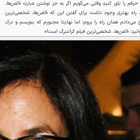
م را باور کنید وقتی می‌گویم اگر به جز نوشتن عبارتِ «
کفن‌ها
،
 راه بهتری وجود داشت برای گفتن این که «
کفن‌ها
، شخصی‌ترین
 می‌دادم همان راه را بروم؛ اما نهایتا مجبورم که بنویسم و درک
نید: «
کفن‌ها
، شخصی‌ترین فیلم کراننبرگ است!»