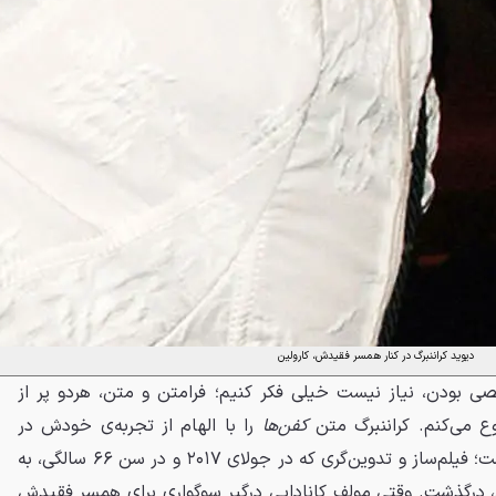
دیوید کراننبرگ در کنار همسر فقیدش، کارولین
 بودن، نیاز نیست خیلی فکر کنیم؛ فرامتن و متن، هردو پر از
وع می‌کنم. کراننبرگ متن
کفن‌ها
را با الهام از تجربه‌ی خودش در
سوگ همسرش، کارولین نوشته است؛ فیلم‌ساز و تدوین‌گری که در جولای ۲۰۱۷ و در سن ۶۶ سالگی، به
، درگذشت. وقتی مولف کانادایی درگیر سوگواری برای همسر فقیدش