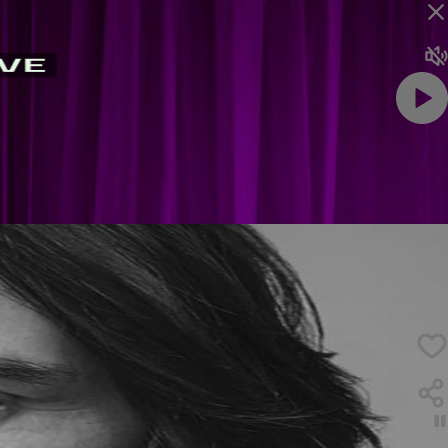
ویدئو را با صدا ببین
کیانو ریوز و اضطراب!
کیانو ریوز چطوری با اضطرابش کنار می‌آید؟
لایک