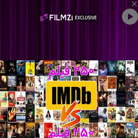
ویدئو را با صدا ببین
لایک
نظر
۲۵۰ فیلم برتر تاریخ سینما | لیست IMDb در برابر لیست Letterboxed
نظرت رو بنویس ...