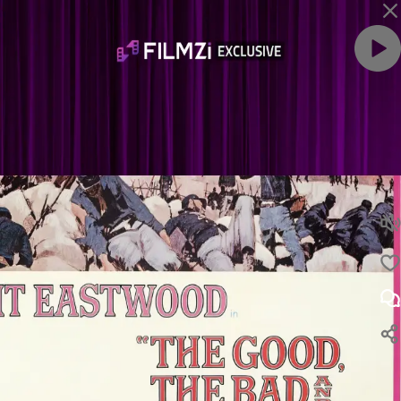
ویدئو را با صدا ببین
لایک
نظر
بر اساس تایپوگرافی The اسم فیلم رو حدس بزن! | عنوان The در پوستر فیلم‌ها
نظرت رو بنویس ...